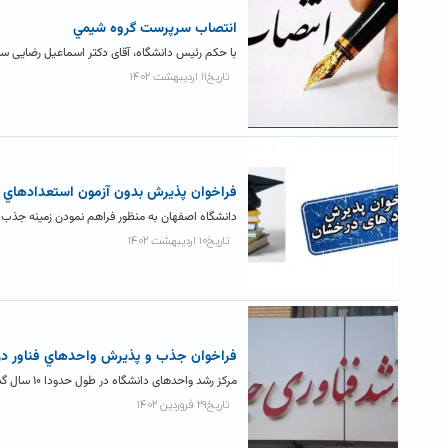
انتصاب سرپرست گروه شيمي
با حکم رئیس دانشگاه، آقای دکتر اسماعیل رضایی 
تاریخ۱۱ اردیبهشت ۱۴۰۲
فراخوان پذيرش بدون آزمون استعدادهاي 
دانشگاه اصفهان به منظور فراهم نمودن زمينه جذب برگزيدگان علمي و مس
تاریخ۱۰ اردیبهشت ۱۴۰۲
فراخوان جذب و پذيرش واحدهاي فناور در 
مرکز رشد واحدهای دانشگاه در طول حدودا ۱۰ سال گذشته، پذیرای کارآفرینان و فناوران محترم بوده است. این مرکز، بستر...
تاریخ۲۹ فروردین ۱۴۰۲