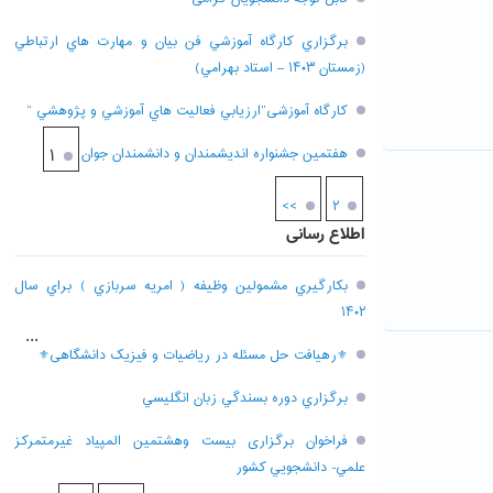
برگزاري کارگاه آموزشي فن بيان و مهارت هاي ارتباطي
(زمستان ۱۴۰۳ – استاد بهرامي)
کارگاه آموزشی”ارزيابي فعاليت هاي آموزشي و پژوهشي “
هفتمين جشنواره انديشمندان و دانشمندان جوان
۱
>>
۲
اطلاع رسانی
بکارگيري مشمولين وظيفه ( امريه سربازي ) براي سال
۱۴۰۲
...
⚜رهیافت حل مسئله در ریاضیات و فیزیک دانشگاهی⚜
برگزاري دوره بسندگي زبان انگليسي
فراخوان برگزاری بيست وهشتمين المپياد غيرمتمركز
علمي- دانشجويي كشور