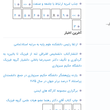
جذب امریه ارتباط با جامعه و صنعت
۱
<<
۸
۴
۵
۶
۷
۹
>>
...
۳
آخرین اخبار
ارتقا رئیس دانشکده علوم پایه به مرتبه استادتمامی
انتشارکتاب «تشخیص افتراقی تنه: از فیزیک تا بالین» به
گردآوری و تألیف دکتر حمیدرضا باغانی دانشیار گروه فیزیک
دانشگاه حکیم سبزواری
یازده پژوهشگر دانشگاه حکیم سبزواری در جمع دانشمندان
پراستناد ۲ درصد برتر جهان در سال ۲۰۲۵
برگزاری مجموعه کارگاه های ایمنی
چاپ کتاب آقاي دکتر رهنما عضو هیات علمی گروه فیزیک