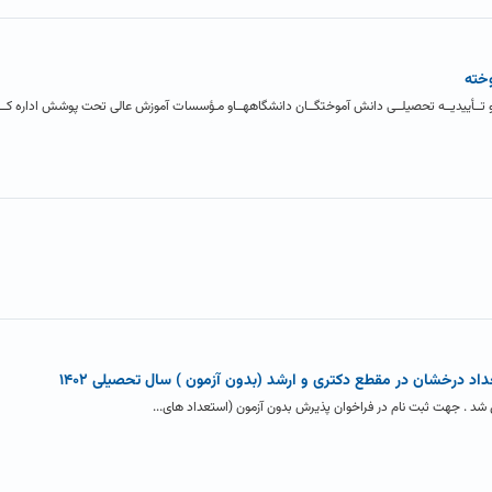
خته
ا و تــأییدیــه تحصیلــی دانش آموختگــان دانشگاههــاو مـؤسسات آموزش عالی تحت پوشش اداره کــل
د درخشان در مقطع دکتری و ارشد (بدون آزمون ) سال تحصیلی ۱۴۰۲
شد . جهت ثبت نام در فراخوان پذیرش بدون آزمون (استعداد های...