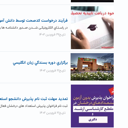
فرآيند درخواست کدصحت توسط دانش آمو
در راسـتـاي الکترونیکـی شـــدن صــدور دانشنامـه ه
تاریخ۲۹ فروردین ۱۴۰۲
برگزاري دوره بسندگي زبان انگليسي
تاریخ۲۱ فروردین ۱۴۰۲
تمدید مهلت ثبت نام پذیرش دانشجو استعدا
ثبت نام فراخوان پذیرش استعداد های درخشان فعال 
تاریخ۲۱ فروردین ۱۴۰۲