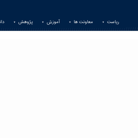
ریاست
معاونت ها
آموزش
پژوهش
دان