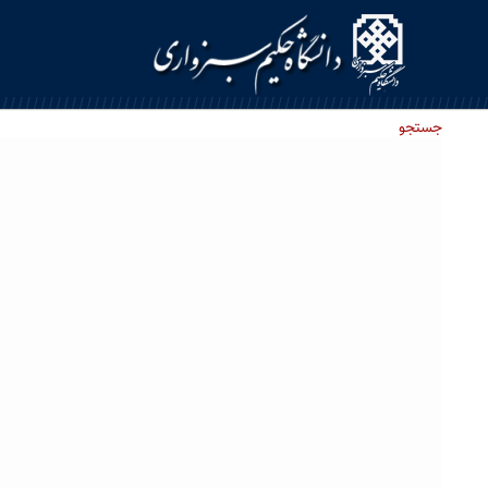
Ski
t
conten
جستجو