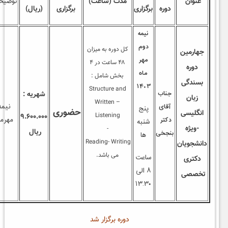
عنوان
مدت (ساعت)
توضیحات
دوره
برگزاری
برگزاری
(ریال)
نیمه
دوم
کل دوره به میزان
جهارمین
مهر
۴۸ ساعت در ۴
دوره
ماه
بخش شامل :
بسندگی
۱۴۰۳
Structure and
جناب
شهریه :
زبان
Written –
آقای
نیمه
پنج
حضوری
انگلیسی
Listening
۹.۶۰۰.۰۰۰
دکتر
مهرماه
شنبه
-ویژه
-
ریال
بنجخی
ها
Reading- Writing
دانشجویان
می باشد.
ساعت
دکتری
۸ الی
تخصصی
۱۳.۳۰
دوره برگزار شد