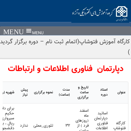
Ski
t
conten
MENU
کارگاه آموزش فتوشاپ(اتمام ثبت نام – دوره برگزار گردید
)
دپارتمان فناوری اطلاعات و ارتباطات
تاریخ و
استاد
مدت
پیش
عنوان
ساعت
نحوه برگزاری
شهریه (ریا
دوره
(ساعت)
نیاز
برگزاری
برای دان
اسفند
اساتید
حکیم
ماه
دپارتمان
(روزهای
کارگاه
فناوری
ریال ، بر
فرد ) از
۳۲
تئوری_عملی
ندارد
فتوشاپ
اطلاعات
دانشجویا
ساعت