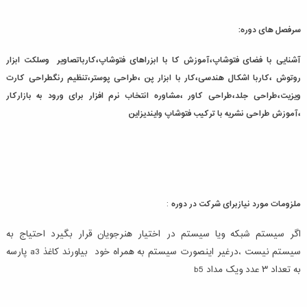
سرفصل های دوره:
آشنایی با فضای فتوشاپ،آموزش کا با ابزراهای فتوشاپ،کارباتصاویر وسلکت ابزار
روتوش ،کاربا اشکال هندسی،کار با ابزار پن ،طراحی پوستر،تنظیم رنگطراحی کارت
ویزیت،طراحی جلد،طراحی کاور ،مشاوره انتخاب نرم افزار برای ورود به بازارکار
،آموزش طراحی نشریه با ترکیب فتوشاپ وایندیزاین
ملزومات مورد نیازبرای شرکت در دوره
:
اگر سیستم شبکه ویا سیستم در اختیار هنرجویان قرار بگیرد احتیاج به
سیستم نیست ،درغیر اینصورت سیستم به همراه خود بیاورند کاغذ a3 پارسه
به تعداد ۳ عدد ویک مداد b5