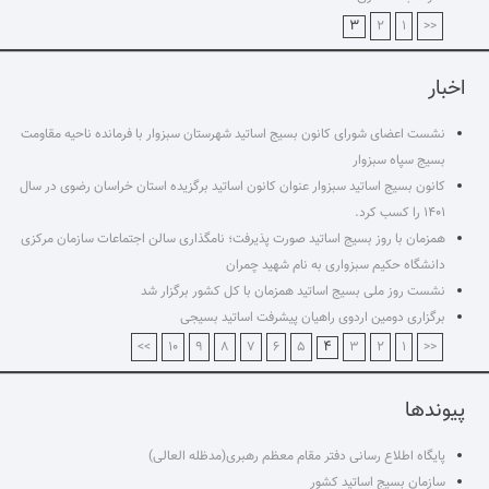
۳
۲
۱
<<
اخبار
نشست اعضای شورای کانون بسیج اساتید شهرستان سبزوار با فرمانده ناحیه مقاومت
بسیج سپاه سبزوار
کانون بسیج اساتید سبزوار عنوان کانون اساتید برگزیده استان خراسان رضوی در سال
۱۴۰۱ را کسب کرد.
همزمان با روز بسیج اساتید صورت پذیرفت؛ نامگذاری سالن اجتماعات سازمان مرکزی
دانشگاه حکیم سبزواری به نام شهید چمران
نشست روز ملی بسیج اساتید همزمان با کل کشور برگزار شد
برگزاری دومین اردوی راهیان پیشرفت اساتید بسیجی
۴
>>
۱۰
۹
۸
۷
۶
۵
۳
۲
۱
<<
پیوندها
پایگاه اطلاع رسانی دفتر مقام معظم رهبری(مدظله العالی)
سازمان بسیج اساتید کشور