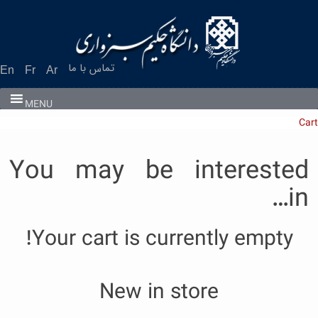
Ski
t
conten
تماس با ما
En
Fr
Ar
MENU
Cart
You may be interested
in…
Your cart is currently empty!
New in store