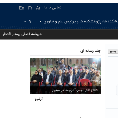
تماس با ما
En
Fr
Ar
شکده ها، پژوهشکده ها و پردیس علم و فناوری
خبرنامه فصلی برمدار افتخار
چند رسانه ای
افتتاح دفتر انجمن آثار و مفاخر سبزوار
آرشیو