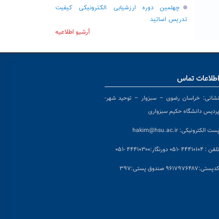
چهلمین دوره ارزشیابی الکترونیکی کیفیت
تدریس اساتید
آرشیو اطلاعیه
طلاعات تماس
شانی:
خراسان رضوی – سبزوار – توحید شهر-
ردیس دانشگاه حکیم سبزواری
ست الکترونیکی:
hakim@hsu.ac.ir
لفن : ۴۴۴۱۰۱۰۴ -۰۵۱
دورنگار:۴۴۴۱۰۳۰۰ -۰۵۱
د
پستی:۹۶۱۷۹۷۶۴۸۷ صندوق پستی:۳۹۷