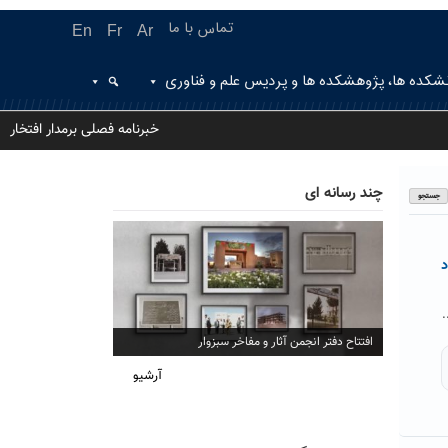
تماس با ما
En
Fr
Ar
شکده ها، پژوهشکده ها و پردیس علم و فناوری
خبرنامه فصلی برمدار افتخار
چند رسانه ای
د
.
افتتاح دفتر انجمن آثار و مفاخر سبزوار
آرشیو