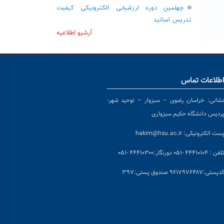
چهلمین دوره ارزشیابی الکترونیکی کیفیت
تدریس اساتید
آرشیو اطلاعیه
طلاعات تماس
شانی:
خراسان رضوی – سبزوار – توحید شهر-
ردیس دانشگاه حکیم سبزواری
ست الکترونیکی:
hakim@hsu.ac.ir
لفن : ۴۴۴۱۰۱۰۴ -۰۵۱
دورنگار:۴۴۴۱۰۳۰۰ -۰۵۱
د
پستی:۹۶۱۷۹۷۶۴۸۷ صندوق پستی:۳۹۷