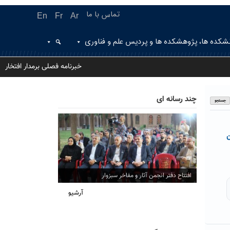
تماس با ما
En
Fr
Ar
شکده ها، پژوهشکده ها و پردیس علم و فناوری
خبرنامه فصلی برمدار افتخار
چند رسانه ای
ن
افتتاح دفتر انجمن آثار و مفاخر سبزوار
آرشیو