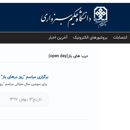
Ski
t
conten
انتصابات
بروشورهای الکترونیک
آخرین اخبار
درب های باز(open day)
برگزاری مراسم “روز درهای باز” (open day) در دانشگاه حکیم سبزوا
برای سومین سال متوالی مراسم "روز درب های باز"(open day) طی روزهای ۱۶ و ۱۷ ب
تاریخ۱۳ بهمن ۱۳۹۷