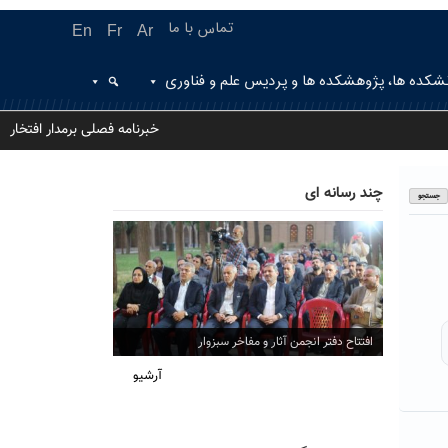
تماس با ما
En
Fr
Ar
شکده ها، پژوهشکده ها و پردیس علم و فناوری
خبرنامه فصلی برمدار افتخار
چند رسانه ای
افتتاح دفتر انجمن آثار و مفاخر سبزوار
آرشیو