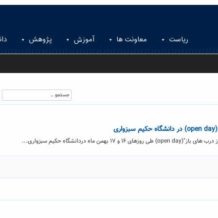
ریاست
معاونت ها
آموزش
پژوهش
دان
جستجو
برای:
ری
همن ماه دردانشگاه حکیم سبزواری...