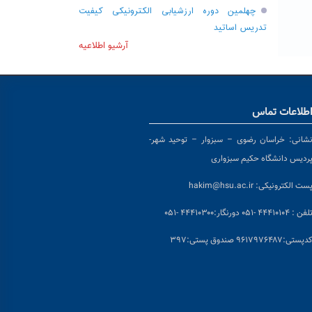
چهلمین دوره ارزشیابی الکترونیکی کیفیت
تدریس اساتید
آرشیو اطلاعیه
طلاعات تماس
شانی:
خراسان رضوی – سبزوار – توحید شهر-
ردیس دانشگاه حکیم سبزواری
ست الکترونیکی:
hakim@hsu.ac.ir
لفن : ۴۴۴۱۰۱۰۴ -۰۵۱
دورنگار:۴۴۴۱۰۳۰۰ -۰۵۱
د
پستی:۹۶۱۷۹۷۶۴۸۷ صندوق پستی:۳۹۷