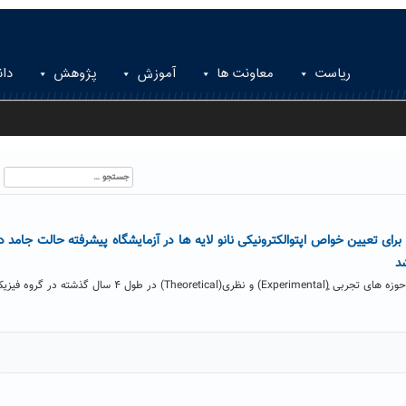
ریاست
معاونت ها
آموزش
پژوهش
دان
جستجو
برای:
رای تعیین خواص اپتوالکترونیکی نانو لایه ها در آزمایشگاه پیشرفته حالت جامد د
د
طی انجام پژوهش های سنگین در حوزه های تجربی (Experimentalٍ) و نظری(Theoretical) در طول ۴ سال گذشته در گروه 