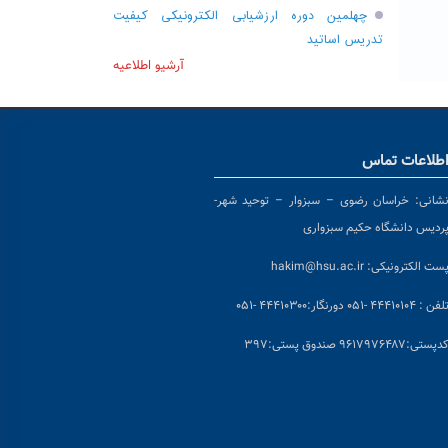
چهلمین دوره ارزشیابی الکترونیکی کیفیت
تدریس اساتید
آرشیو اطلاعیه
طلاعات تماس
شانی:
خراسان رضوی – سبزوار – توحید شهر-
ردیس دانشگاه حکیم سبزواری
ست الکترونیکی:
hakim@hsu.ac.ir
لفن : ۴۴۴۱۰۱۰۴ -۰۵۱
دورنگار:۴۴۴۱۰۳۰۰ -۰۵۱
د
پستی:۹۶۱۷۹۷۶۴۸۷ صندوق پستی:۳۹۷