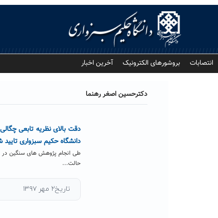
Ski
t
conten
انتصابات
بروشورهای الکترونیک
آخرین اخبار
دکترحسین اصغر رهنما
دقت بالای نظریه تابعی چگالی ب
دانشگاه حکیم سبزواری تایید ش
حالت...
تاریخ۲ مهر ۱۳۹۷