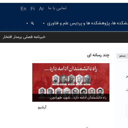
تماس با ما
En
Fr
Ar
شکده ها، پژوهشکده ها و پردیس علم و فناوری
خبرنامه فصلی برمدار افتخار
چند رسانه ای
ر
فیزیک
راه دانشمندان ادامه دارد...شهید طهرانچی
آرشیو