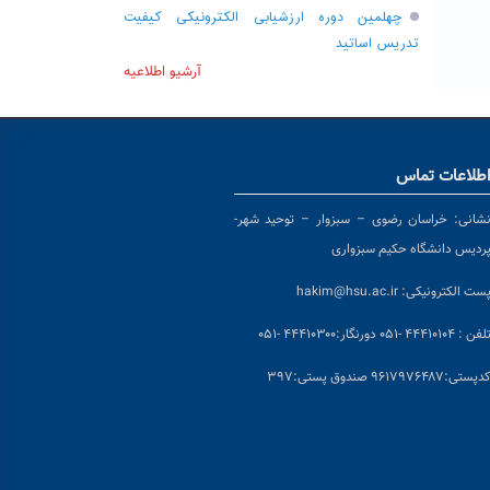
چهلمین دوره ارزشیابی الکترونیکی کیفیت
تدریس اساتید
آرشیو اطلاعیه
طلاعات تماس
شانی:
خراسان رضوی – سبزوار – توحید شهر-
ردیس دانشگاه حکیم سبزواری
ست الکترونیکی:
hakim@hsu.ac.ir
لفن : ۴۴۴۱۰۱۰۴ -۰۵۱
دورنگار:۴۴۴۱۰۳۰۰ -۰۵۱
د
پستی:۹۶۱۷۹۷۶۴۸۷ صندوق پستی:۳۹۷