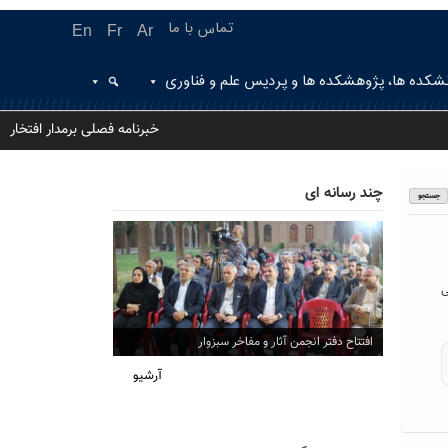
تماس با ما
En
Fr
Ar
شکده ها، پژوهشکده ها و پردیس علم و فناوری
خبرنامه فصلی برمدار افتخار
چند رسانه ای
ی
افتتاح دفتر انجمن آثار و مفاخر سبزوار
آرشیو