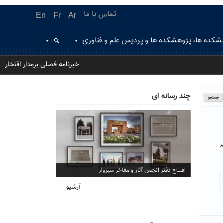
تماس با ما
En
Fr
Ar
شکده ها، پژوهشکده ها و پردیس علم و فناوری
خبرنامه فصلی برمدار افتخار
چند رسانه ای
ر
افتتاح دفتر انجمن آثار و مفاخر سبزوار
آرشیو