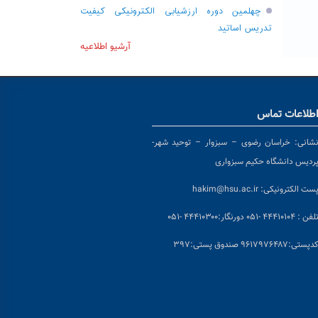
چهلمین دوره ارزشیابی الکترونیکی کیفیت
تدریس اساتید
آرشیو اطلاعیه
طلاعات تماس
شانی:
خراسان رضوی – سبزوار – توحید شهر-
ردیس دانشگاه حکیم سبزواری
ست الکترونیکی:
hakim@hsu.ac.ir
لفن : ۴۴۴۱۰۱۰۴ -۰۵۱
دورنگار:۴۴۴۱۰۳۰۰ -۰۵۱
د
پستی:۹۶۱۷۹۷۶۴۸۷ صندوق پستی:۳۹۷