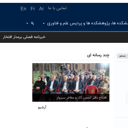
تماس با ما
En
Fr
Ar
شکده ها، پژوهشکده ها و پردیس علم و فناوری
خبرنامه فصلی برمدار افتخار
چند رسانه ای
افتتاح دفتر انجمن آثار و مفاخر سبزوار
آرشیو