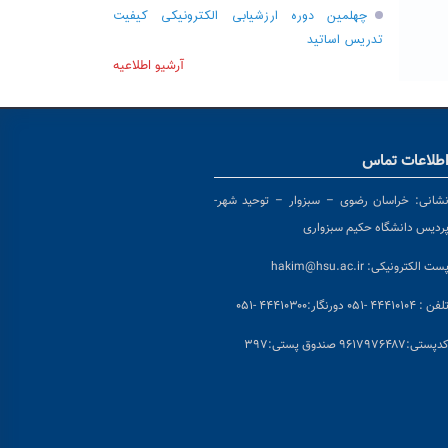
چهلمین دوره ارزشیابی الکترونیکی کیفیت
تدریس اساتید
آرشیو اطلاعیه
طلاعات تماس
شانی:
خراسان رضوی – سبزوار – توحید شهر-
ردیس دانشگاه حکیم سبزواری
ست الکترونیکی:
hakim@hsu.ac.ir
لفن : ۴۴۴۱۰۱۰۴ -۰۵۱
دورنگار:۴۴۴۱۰۳۰۰ -۰۵۱
د
پستی:۹۶۱۷۹۷۶۴۸۷ صندوق پستی:۳۹۷