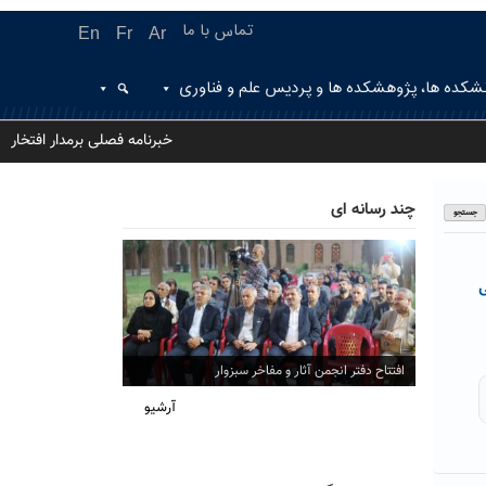
تماس با ما
En
Fr
Ar
شکده ها، پژوهشکده ها و پردیس علم و فناوری
خبرنامه فصلی برمدار افتخار
چند رسانه ای
ی
افتتاح دفتر انجمن آثار و مفاخر سبزوار
آرشیو