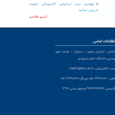
چهلمین دوره ارزشیابی الکترونیکی کیفیت
تدریس اساتید
آرشیو اطلاعیه
طلاعات تماس
شانی:
خراسان رضوی – سبزوار – توحید شهر-
ردیس دانشگاه حکیم سبزواری
ست الکترونیکی:
hakim@hsu.ac.ir
لفن : ۴۴۴۱۰۱۰۴ -۰۵۱
دورنگار:۴۴۴۱۰۳۰۰ -۰۵۱
د
پستی:۹۶۱۷۹۷۶۴۸۷ صندوق پستی:۳۹۷