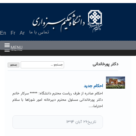
Ski
t
conten
تماس با ما
En
Fr
Ar
MENU
MENU
جستجو
دکتر پورخاندانی
برای:
احکام جدید
احکام صادره از طرف ریاست محترم دانشگاه: ***** سرکار خانم
دکتر پورخاندانی مسئول محترم دبیرخانه امور شوراها با سلام
احتراما،...
تاریخ۲۶ آبان ۱۳۹۴