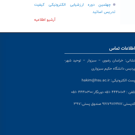
چهلمین دوره ارزشیابی الکترونیکی کیفیت
تدریس اساتید
آرشیو اطلاعیه
طلاعات تماس
شانی:
خراسان رضوی – سبزوار – توحید شهر-
ردیس دانشگاه حکیم سبزواری
ست الکترونیکی:
hakim@hsu.ac.ir
لفن : ۴۴۴۱۰۱۰۴ -۰۵۱
دورنگار:۴۴۴۱۰۳۰۰ -۰۵۱
د
پستی:۹۶۱۷۹۷۶۴۸۷ صندوق پستی:۳۹۷