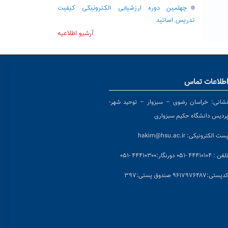
چهلمین دوره ارزشیابی الکترونیکی کیفیت
تدریس اساتید
آرشیو اطلاعیه
طلاعات تماس
شانی:
خراسان رضوی – سبزوار – توحید شهر-
ردیس دانشگاه حکیم سبزواری
ست الکترونیکی:
hakim@hsu.ac.ir
لفن : ۴۴۴۱۰۱۰۴ -۰۵۱
دورنگار:۴۴۴۱۰۳۰۰ -۰۵۱
د
پستی:۹۶۱۷۹۷۶۴۸۷ صندوق پستی:۳۹۷