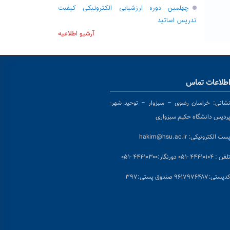
چهلمین دوره ارزشیابی الکترونیکی کیفیت
تدریس اساتید
آرشیو اطلاعیه
طلاعات تماس
شانی:
خراسان رضوی – سبزوار – توحید شهر-
ردیس دانشگاه حکیم سبزواری
ست الکترونیکی:
hakim@hsu.ac.ir
لفن : ۴۴۴۱۰۱۰۴ -۰۵۱
دورنگار:۴۴۴۱۰۳۰۰ -۰۵۱
د
پستی:۹۶۱۷۹۷۶۴۸۷ صندوق پستی:۳۹۷