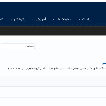
ریاست
معاونت ها
آموزش
پژوهش
دان
جستجو
برای:
یتی
اه، آقای دکتر حسن نودهی، استادیار و عضو هیات علمی گروه علوم تربیتی به مدت دو...