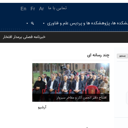
تماس با ما
En
Fr
Ar
شکده ها، پژوهشکده ها و پردیس علم و فناوری
خبرنامه فصلی برمدار افتخار
چند رسانه ای
افتتاح دفتر انجمن آثار و مفاخر سبزوار
آرشیو