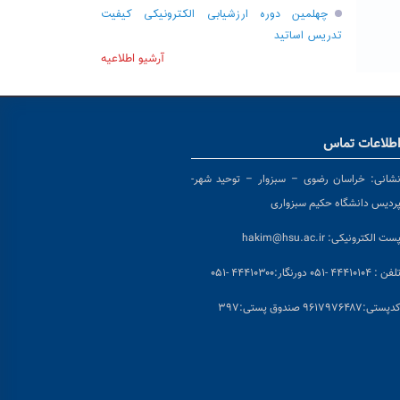
چهلمین دوره ارزشیابی الکترونیکی کیفیت
تدریس اساتید
آرشیو اطلاعیه
طلاعات تماس
شانی:
خراسان رضوی – سبزوار – توحید شهر-
ردیس دانشگاه حکیم سبزواری
ست الکترونیکی:
hakim@hsu.ac.ir
لفن : ۴۴۴۱۰۱۰۴ -۰۵۱
دورنگار:۴۴۴۱۰۳۰۰ -۰۵۱
د
پستی:۹۶۱۷۹۷۶۴۸۷ صندوق پستی:۳۹۷