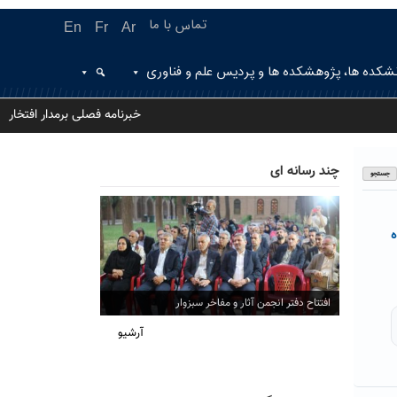
تماس با ما
En
Fr
Ar
شکده ها، پژوهشکده ها و پردیس علم و فناوری
خبرنامه فصلی برمدار افتخار
چند رسانه ای
ه
افتتاح دفتر انجمن آثار و مفاخر سبزوار
آرشیو