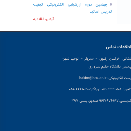
چهلمین دوره ارزشیابی الکترونیکی کیفیت
تدریس اساتید
آرشیو اطلاعیه
طلاعات تماس
شانی:
خراسان رضوی – سبزوار – توحید شهر-
ردیس دانشگاه حکیم سبزواری
ست الکترونیکی:
hakim@hsu.ac.ir
لفن : ۴۴۴۱۰۱۰۴ -۰۵۱
دورنگار:۴۴۴۱۰۳۰۰ -۰۵۱
د
پستی:۹۶۱۷۹۷۶۴۸۷ صندوق پستی:۳۹۷