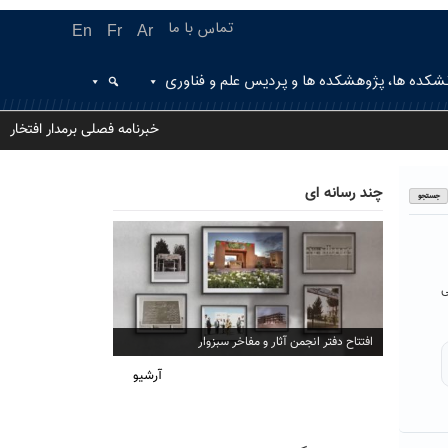
تماس با ما
En
Fr
Ar
شکده ها، پژوهشکده ها و پردیس علم و فناوری
خبرنامه فصلی برمدار افتخار
چند رسانه ای
ی
افتتاح دفتر انجمن آثار و مفاخر سبزوار
آرشیو