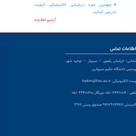
چهلمین دوره ارزشیابی الکترونیکی کیفیت
تدریس اساتید
آرشیو اطلاعیه
طلاعات تماس
شانی:
خراسان رضوی – سبزوار – توحید شهر-
ردیس دانشگاه حکیم سبزواری
ست الکترونیکی:
hakim@hsu.ac.ir
لفن : ۴۴۴۱۰۱۰۴ -۰۵۱
دورنگار:۴۴۴۱۰۳۰۰ -۰۵۱
د
پستی:۹۶۱۷۹۷۶۴۸۷ صندوق پستی:۳۹۷