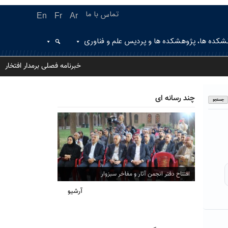
تماس با ما
En
Fr
Ar
شکده ها، پژوهشکده ها و پردیس علم و فناوری
خبرنامه فصلی برمدار افتخار
چند رسانه ای
افتتاح دفتر انجمن آثار و مفاخر سبزوار
آرشیو