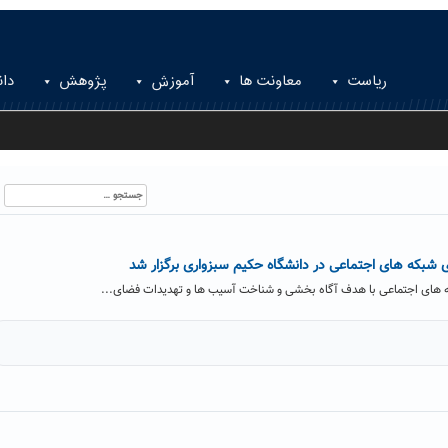
ریاست
معاونت ها
آموزش
پژوهش
دان
جستجو
برای: