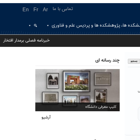
تماس با ما
En
Fr
Ar
شکده ها، پژوهشکده ها و پردیس علم و فناوری
خبرنامه فصلی برمدار افتخار
چند رسانه ای
می
کلیپ معرفی دانشگاه
آرشیو