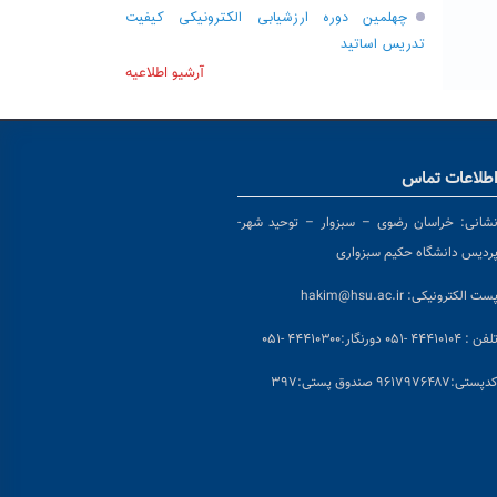
چهلمین دوره ارزشیابی الکترونیکی کیفیت
تدریس اساتید
آرشیو اطلاعیه
طلاعات تماس
شانی:
خراسان رضوی – سبزوار – توحید شهر-
ردیس دانشگاه حکیم سبزواری
ست الکترونیکی:
hakim@hsu.ac.ir
لفن : ۴۴۴۱۰۱۰۴ -۰۵۱
دورنگار:۴۴۴۱۰۳۰۰ -۰۵۱
د
پستی:۹۶۱۷۹۷۶۴۸۷ صندوق پستی:۳۹۷