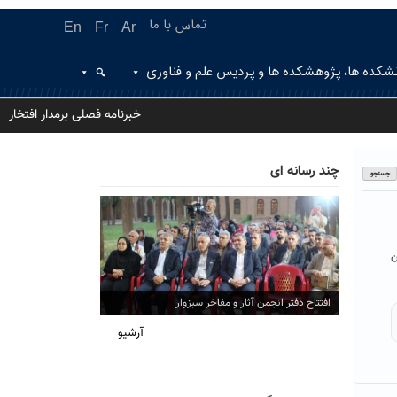
تماس با ما
En
Fr
Ar
شکده ها، پژوهشکده ها و پردیس علم و فناوری
خبرنامه فصلی برمدار افتخار
چند رسانه ای
ن
افتتاح دفتر انجمن آثار و مفاخر سبزوار
آرشیو