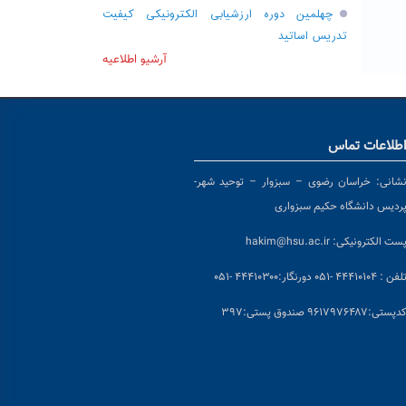
چهلمین دوره ارزشیابی الکترونیکی کیفیت
تدریس اساتید
آرشیو اطلاعیه
طلاعات تماس
شانی:
خراسان رضوی – سبزوار – توحید شهر-
ردیس دانشگاه حکیم سبزواری
ست الکترونیکی:
hakim@hsu.ac.ir
لفن : ۴۴۴۱۰۱۰۴ -۰۵۱
دورنگار:۴۴۴۱۰۳۰۰ -۰۵۱
د
پستی:۹۶۱۷۹۷۶۴۸۷ صندوق پستی:۳۹۷