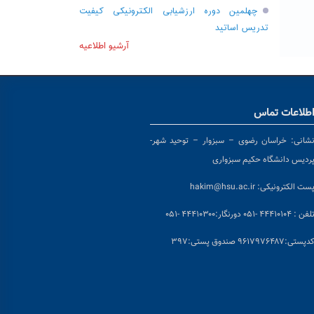
چهلمین دوره ارزشیابی الکترونیکی کیفیت
تدریس اساتید
آرشیو اطلاعیه
طلاعات تماس
شانی:
خراسان رضوی – سبزوار – توحید شهر-
ردیس دانشگاه حکیم سبزواری
ست الکترونیکی:
hakim@hsu.ac.ir
لفن : ۴۴۴۱۰۱۰۴ -۰۵۱
دورنگار:۴۴۴۱۰۳۰۰ -۰۵۱
د
پستی:۹۶۱۷۹۷۶۴۸۷ صندوق پستی:۳۹۷