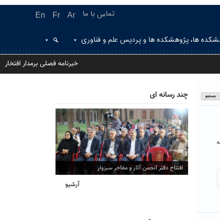
تماس با ما
En
Fr
Ar
شکده ها، پژوهشکده ها و پردیس علم و فناوری
خبرنامه فصلی برمدار افتخار
چند رسانه ای
ه
افتتاح دفتر انجمن آثار و مفاخر سبزوار
آرشیو