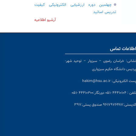
چهلمین دوره ارزشیابی الکترونیکی کیفیت
تدریس اساتید
آرشیو اطلاعیه
طلاعات تماس
شانی:
خراسان رضوی – سبزوار – توحید شهر-
ردیس دانشگاه حکیم سبزواری
ست الکترونیکی:
hakim@hsu.ac.ir
لفن : ۴۴۴۱۰۱۰۴ -۰۵۱
دورنگار:۴۴۴۱۰۳۰۰ -۰۵۱
د
پستی:۹۶۱۷۹۷۶۴۸۷ صندوق پستی:۳۹۷