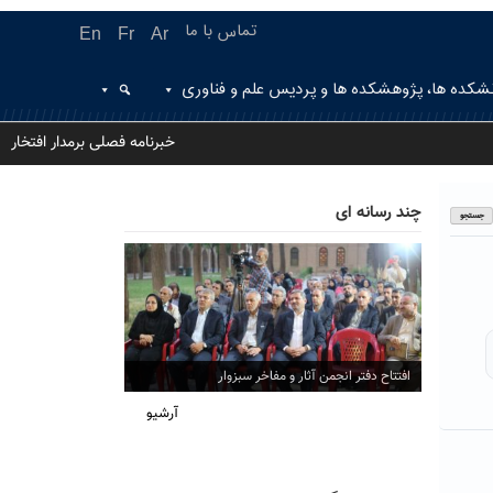
تماس با ما
En
Fr
Ar
شکده ها، پژوهشکده ها و پردیس علم و فناوری
خبرنامه فصلی برمدار افتخار
چند رسانه ای
افتتاح دفتر انجمن آثار و مفاخر سبزوار
آرشیو