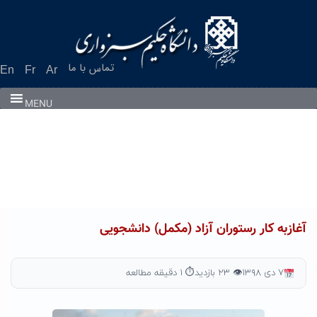
Ski
t
conten
تماس با ما
En
Fr
Ar
MENU
آغازبه کار رستوران آزاد (مکمل) دانشجویی
۷ دی ۱۳۹۸
👁 ۲۳ بازدید
⏱ ۱ دقیقه مطالعه