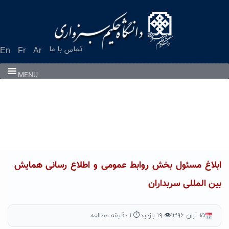
Ski
t
conten
تماس با ما
En
Fr
Ar
MENU
ابلاغ مسئول بخش روابط عمومی و اطلاع رسانی همایش
بین المللی سربداران
۱۵ آبان ۱۳۹۶
👁 ۱۹ بازدید
⏱ ۱ دقیقه مطالعه