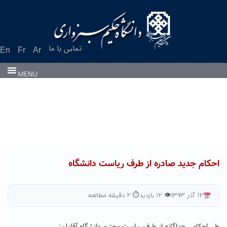
Ski
t
conten
تماس با ما
En
Fr
Ar
MENU
احکام جدید صادره از طرف ریاست دانشگاه
۱۲ آذر ۱۳۹۳
👁 ۱۲ بازدید
⏱ ۲ دقیقه مطالعه