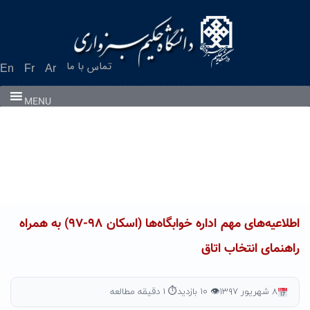
Ski
t
conten
تماس با ما
En
Fr
Ar
MENU
اطلاعیه‌های مهم اداره خوابگاه‌ها (اسکان ۹۸-۹۷) به همراه
راهنمای انتخاب اتاق
۸ شهریور ۱۳۹۷
👁 ۱۰ بازدید
⏱ ۱ دقیقه مطالعه