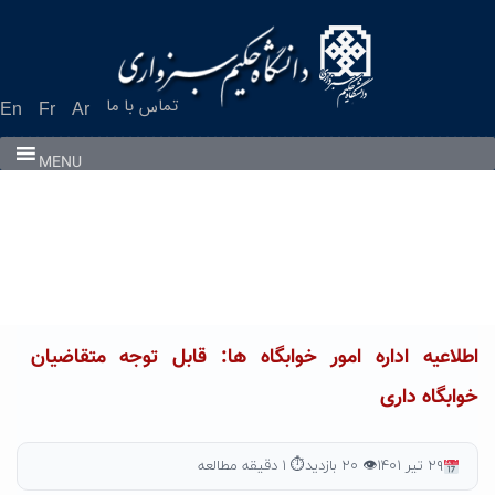
Ski
t
conten
تماس با ما
En
Fr
Ar
MENU
اطلاعیه اداره امور خوابگاه ها: قابل توجه متقاضیان
خوابگاه داری
۲۹ تیر ۱۴۰۱
👁 ۲۰ بازدید
⏱ ۱ دقیقه مطالعه