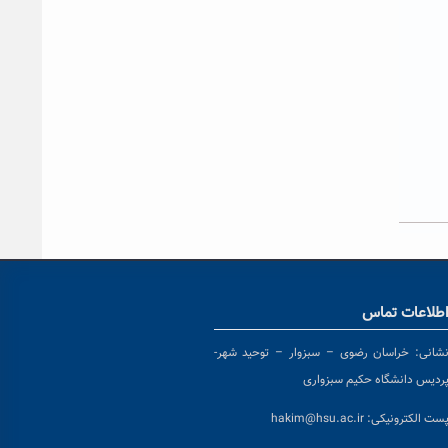
طلاعات تماس
شانی:
خراسان رضوی – سبزوار – توحید شهر-
ردیس دانشگاه حکیم سبزواری
ست الکترونیکی:
hakim@hsu.ac.ir