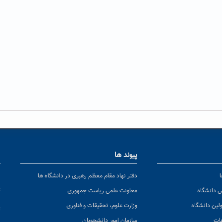
پیوند ها
ا
ن
دفتر نهاد مقام معظم رهبری در دانشگاه ها
پ
س دانشگاه
معاونت علمی ریاست جمهوری
ولین دانشگاه
وزارت علوم، تحقیقات و فناوری
پ
عات
سازمان امور دانشجویان