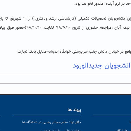
د در ترم آینده مقدور نخواهد بود.
زمان اجرای طرح : ثبت الکترونیکی توسط خود دانشجوبرای دانشجویان تحصیلات تکمیلی (کارشناسی ارشد ودکتری ) ا
از تاریخ ۹۸/۷/۱۰
لغایت
۹۸/۱۰/۱۰
(حضور طبق پیا
قع در خیابان دانش جنب سرپرستی خوابگاه اندیشه-مقابل بانک تجارت
شجویان جدیدالورود
پیوند ها
ا
ن
دفتر نهاد مقام معظم رهبری در دانشگاه ها
پ