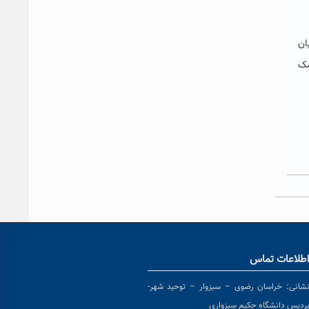
ز ۱۰ شهریور تا پایان
مک
طلاعات تماس
شانی:
خراسان رضوی – سبزوار – توحید شهر-
ردیس دانشگاه حکیم سبزواری