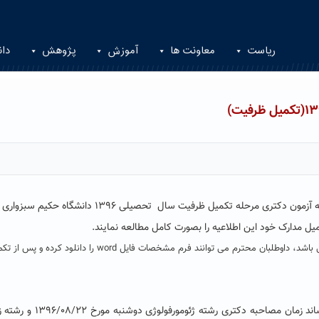
ریاست
معاونت ها
آموزش
پژوهش
دان
 مرحله تکمیل ظرفیت سال تحصیلی ۱۳۹۶ دانشگاه حکیم سبزواری
یل مدارک خود
این اطلاعیه را بصورت کامل مطالعه نمایند
.
فایل های مورد نیاز در ذیل این اطلاعیه به صورت pdf و word می باشد، داوطلبان محترم می توانند فرم مشخصات فایل word را د
قابل توجه دعوت شدگان به مصاحبه دکتری به اطلاع می رساند زمان مصاحبه دکتری رشته