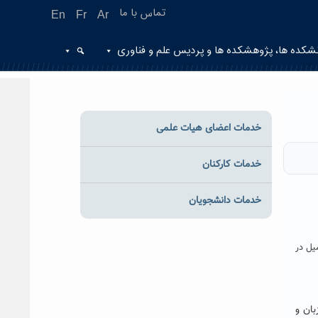
تماس با ما
En
Fr
Ar
شکده ها، پژوهشکده ها و پردیس علم و فناوری
خدمات اعضای هیات علمی
خدمات کارکنان
خدمات دانشجویان
انلود کرده و پس از تکمیل در
 ژئومورفولوژی دوشنبه مورخ ۱۳۹۶/۰۸/۲۲ و رشته زبان و