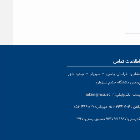
طلاعات تماس
شانی:
خراسان رضوی – سبزوار – توحید شهر-
ردیس دانشگاه حکیم سبزواری
ست الکترونیکی:
hakim@hsu.ac.ir
لفن : ۴۴۴۱۰۱۰۴ -۰۵۱
دورنگار:۴۴۴۱۰۳۰۰ -۰۵۱
د
پستی:۹۶۱۷۹۷۶۴۸۷ صندوق پستی:۳۹۷