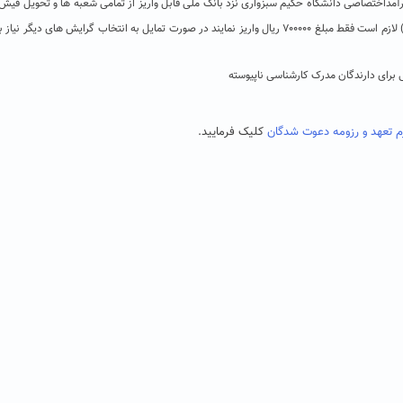
آمداختصاصی دانشگاه حکیم سبزواری نزد بانک ملی قابل واریز از تمامی شعبه ها و تحویل فیش
زمان مصاحبه. (متقاضیان هررشته دانشگاهی (روزانه ، شبانه ، پردیس ) لازم است فقط مبلغ ۷۰۰۰۰۰ ریال واریز نمایند در صورت تمایل به انتخاب گرایش های دیگر
 برای دارندگان مدرک کارشناسی ناپیوسته
م تعهد و رزومه دعوت شدگان
کلیک فرمایید.