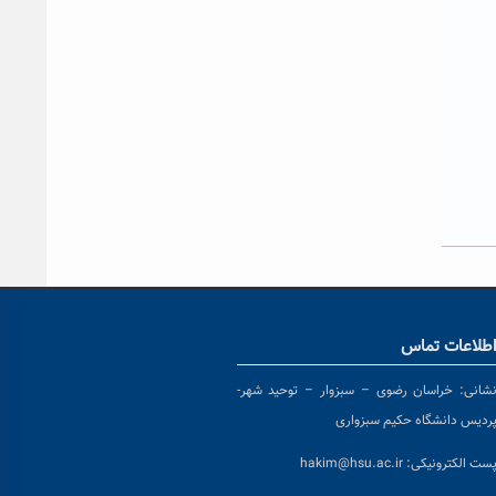
طلاعات تماس
شانی:
خراسان رضوی – سبزوار – توحید شهر-
ردیس دانشگاه حکیم سبزواری
ست الکترونیکی:
hakim@hsu.ac.ir