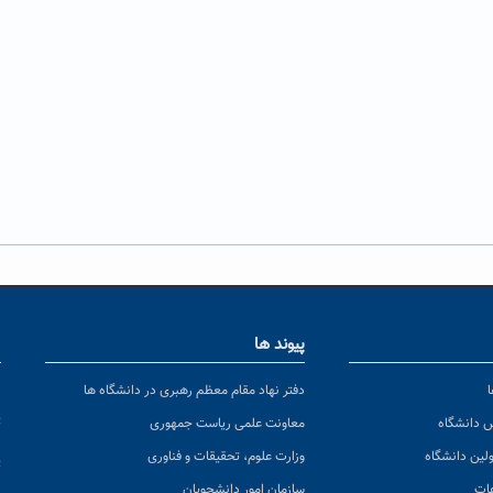
پیوند ها
ا
ن
دفتر نهاد مقام معظم رهبری در دانشگاه ها
پ
س دانشگاه
معاونت علمی ریاست جمهوری
ولین دانشگاه
وزارت علوم، تحقیقات و فناوری
پ
عات
سازمان امور دانشجویان