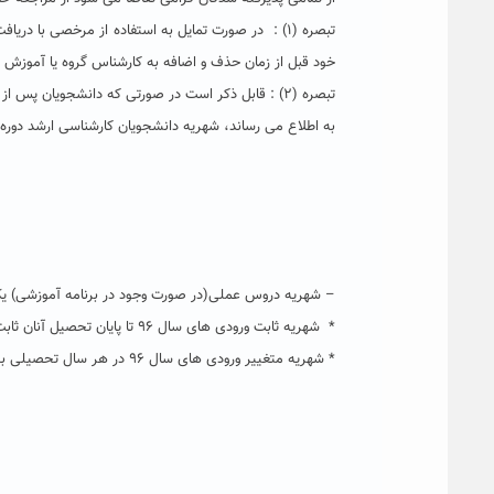
تبصره (۱) : در صورت تمایل به استفاده از مرخصی 
خود قبل از زمان حذف و اضافه به کارشناس گروه یا آموزش دا
تبصره (۲) : قابل ذکر است در صورتی که دانشجویان پس از ثبت نام الکترونیکی حتی بلافاصله تقاضای انصراف از تحصیل، یا مرخصی و یا مهمانی را نمایند شهریه ثابت و پس از تاریخ حذف و اضافه دروس؛ کل شهریه واریز شده به استناد مقررات جزء جریمه انصراف تلقی خواهد شد و قابل برگشت نخواهد بود .
به اطلاع می رساند، شهریه دانشجویان کارشناسی ارشد دوره نوبت دوم سال تحصیلی ۹۷-۹۶ بر اساس شهریه مصوب شده در ک
– شهریه دروس عملی(در صورت وجود در برنامه آموزشی) یک
* شهریه ثابت ورودی های سال ۹۶ تا پایان تحصیل آنان ثابت بوده و تغییری نخواهد کرد.
* شهریه متغییر ورودی های سال ۹۶ در هر سال تحصیلی به میزان ۱۵ درصد نسبت به مبلغ سال قبل افزایش می یابد.