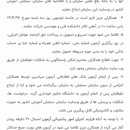
آنها را به باجه رفع نقص سازمان و یا اطلاعیه های سازمان سنجش آموزش
کشور در وبسایت این سازمان ارجاع نمایند.
۴- همکاران عزیز لازم است در جلسه توجیهی روز سه شنبه مورخ ۱۳/۴/۹۶
راس ساعت ۱۰ در آمفی تئاتر دانشکده فنی و مهندسی شرکت نمایند.
۵- تقاضا می شود جهت تسریع و تسهیل در پرداخت حق الزحمه عوامل اجرایی،
در روز برگزاری آزمون شماره ملی، شماره تلفن همراه و شماره شبا ی حساب
بانکی خود را به مدیر حوزه مربوطه تحویل نمایند.
۶- جهت اطلاع همکاران محترم امکان پاسخگویی به شکایات داوطلبان از طریق
وب سایت سازمان سنجش وجود دارد.
۷- پس از اتمام آزمون بانک های اطلاعاتی آزمون سراسری توسط همکاران
اعزامی از سوی سازمان سنجش به سازمان برگردانده می شود و لذا از ارجاع
داوطلبان پس از اتمام آزمون به دانشگاه حکیم خودداری گردد. درخواست ها،
شکایات و پرسش ها از طریق وبسایت سازمان سنجش آموزش کشور به صورت
مکتوب و الکترونیکی قابل پیگیری می باشد.
فرایند اجرای امور پشتیبانی آزمون
۸- با توجه به آنکه
امسال ۳۰ دقیقه زودتر
آغاز می گردد از همکارن عزیز تقاضا می شود در آزمون های نوبت صبح حداکثر