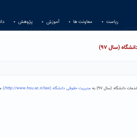
ریاست
معاونت ها
آموزش
پژوهش
دان
گاه (سال ۹۷)
 دانشگاه (سال ۹۷) به
مدیریت حقوقی دانشگاه (http://www.hsu.ac.ir/law/)
مر