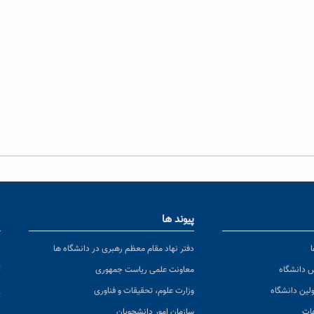
پیوند ها
ا
ن
دفتر نهاد مقام معظم رهبری در دانشگاه ها
پ
س دانشگاه
معاونت علمی ریاست جمهوری
ولین دانشگاه
وزارت علوم، تحقیقات و فناوری
پ
عات
سازمان امور دانشجویان