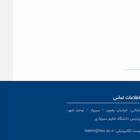
طلاعات تماس
شانی:
خراسان رضوی – سبزوار – توحید شهر-
ردیس دانشگاه حکیم سبزواری
ست الکترونیکی:
hakim@hsu.ac.ir