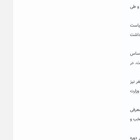
گزار شده و طی
یاست
هداشت
راساس
ت. در
ر نیز
نفر نیز از دانشگاه‌های وزارت
ت معرفی
ان منتخب و
کتری، یک نفر در دوره