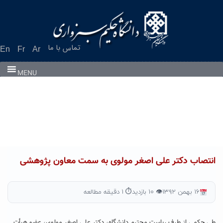
Ski
t
conten
تماس با ما
En
Fr
Ar
MENU
انتصاب دکتر علی اصغر مولوی به سمت معاون پژوهشی
۱۶ بهمن ۱۳۹۲
👁 ۱۰ بازدید
⏱ ۱ دقیقه مطالعه
طی حکمی از طرف ریاست محترم دانشگاه، دکتر علی اصغر مولوی، عضو هیأت