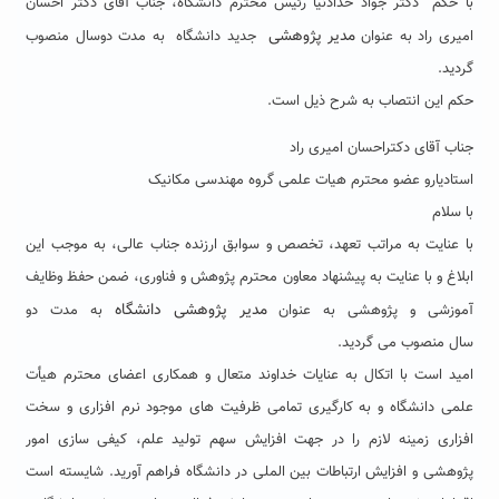
با حکم دکتر جواد حدادنیا رئیس محترم دانشگاه، جناب آقای دکتر احسان
مدیر پژوهشی
امیری راد به عنوان
جدید دانشگاه به مدت دوسال منصوب
گردید.
حکم این انتصاب به شرح ذیل است.
جناب آقای دکتراحسان امیری راد
استادیارو عضو محترم هیات علمی گروه مهندسی مکانیک
با سلام
با عنایت به مراتب تعهد، تخصص و سوابق ارزنده جناب عالی، به موجب این
ابلاغ و با عنایت به پیشنهاد معاون محترم پژوهش و فناوری، ضمن حفظ وظایف
مدیر پژوهشی دانشگاه
آموزشی و پژوهشی به عنوان
به مدت دو
سال منصوب می گردید.
امید است با اتکال به عنایات خداوند متعال و همکاری اعضای محترم هیأت
علمی دانشگاه و به کارگیری تمامی ظرفیت های موجود نرم افزاری و سخت
افزاری زمینه لازم را در جهت افزایش سهم تولید علم، کیفی سازی امور
پژوهشی و افزایش ارتباطات بین الملی در دانشگاه فراهم آورید. شایسته است