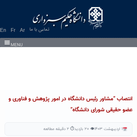
Ski
t
conten
تماس با ما
En
Fr
Ar
MENU
انتصاب “مشاور رئیس دانشگاه در امور پژوهش و فناوری و
عضو حقیقی شورای دانشگاه”
۱ اردیبهشت ۱۴۰۳
👁 ۲۰ بازدید
⏱ ۲ دقیقه مطالعه