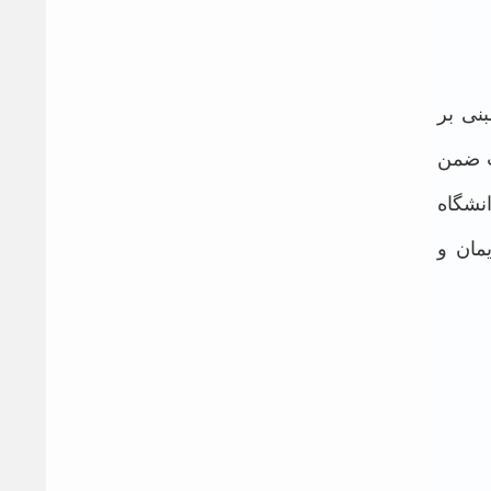
نی بر
ب ضمن
نشگاه
مان و