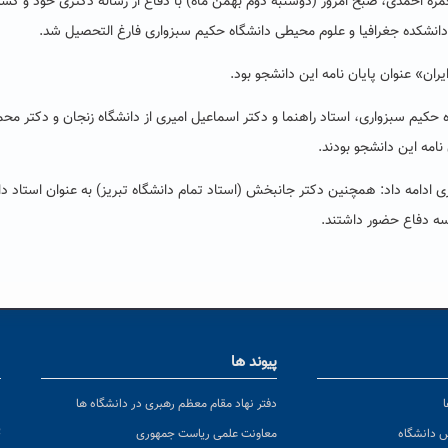
 حمزه احمدی، صبح امروز (دوشنبه دوم بهمن ماه) با دفاع از رساله دکتری خود و کس
انشکده جغرافیا و علوم محیطی دانشگاه حکیم سبزواری فارغ التحصیل شد.
ران» عنوان پایان نامه این دانشجو بود.
ه حکیم سبزواری، استاد راهنما و دکتر اسماعیل امیری از دانشگاه زنجان و دکتر محم
نامه این دانشجو بودند.
دامه داد: همچنین دکتر جانبخش (استاد تمام دانشگاه تبریز) به عنوان استاد داو
سه دفاع حضور داشتند.
پیوند ها
ا
ن
دفتر نهاد مقام معظم رهبری در دانشگاه ها
پ
س دانشگاه
معاونت علمی ریاست جمهوری