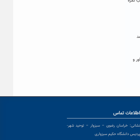
ب نمره
د
ر و
طلاعات تماس
شانی:
خراسان رضوی – سبزوار – توحید شهر-
ردیس دانشگاه حکیم سبزواری