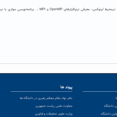
آشنایی با انواع ماشین های موازی، برنامه نویسی C و Fortran درمحیط لینوکس، معرفی نرم‌افزارهای OpenMP و MPI ، برنامه‌
پیوند ها
ا
ن
دفتر نهاد مقام معظم رهبری در دانشگاه ها
پ
س دانشگاه
معاونت علمی ریاست جمهوری
ولین دانشگاه
وزارت علوم، تحقیقات و فناوری
پ