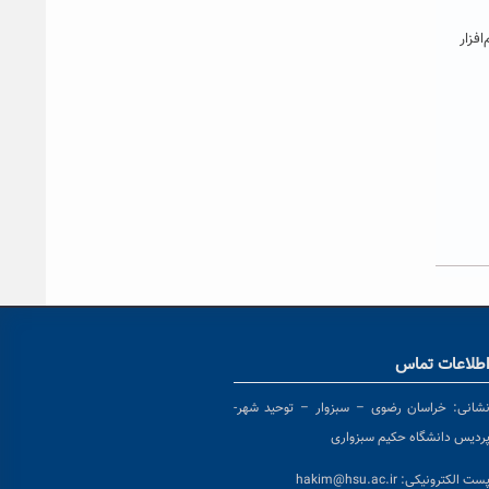
نویسی موازی با نرم‌افزار
طلاعات تماس
شانی:
خراسان رضوی – سبزوار – توحید شهر-
ردیس دانشگاه حکیم سبزواری
ست الکترونیکی:
hakim@hsu.ac.ir