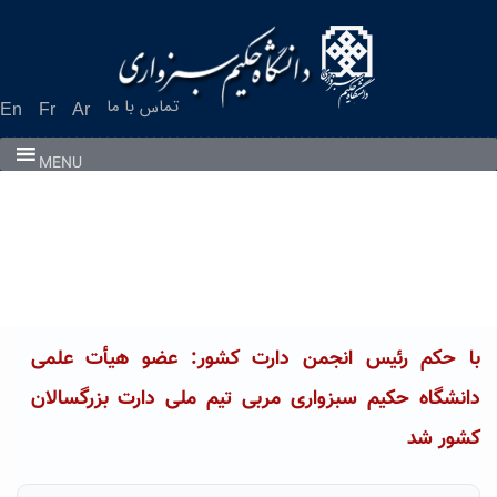
Ski
t
conten
تماس با ما
En
Fr
Ar
MENU
با حکم رئیس انجمن دارت کشور: عضو هیأت علمی
دانشگاه حکیم سبزواری مربی تیم ملی دارت بزرگسالان
کشور شد