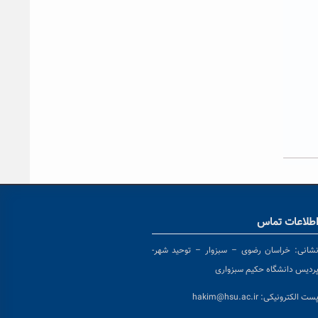
طلاعات تماس
شانی:
خراسان رضوی – سبزوار – توحید شهر-
ردیس دانشگاه حکیم سبزواری
ست الکترونیکی:
hakim@hsu.ac.ir