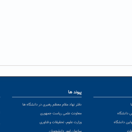
پیوند ها
ا
ن
دفتر نهاد مقام معظم رهبری در دانشگاه ها
پ
س دانشگاه
معاونت علمی ریاست جمهوری
ولین دانشگاه
وزارت علوم، تحقیقات و فناوری
پ
عات
سازمان امور دانشجویان