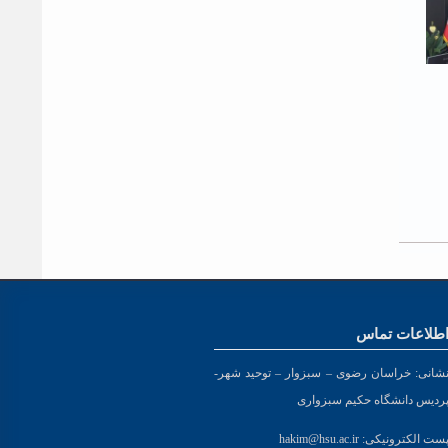
طلاعات تماس
شانی:
خراسان رضوی – سبزوار – توحید شهر-
ردیس دانشگاه حکیم سبزواری
ست الکترونیکی:
hakim@hsu.ac.ir