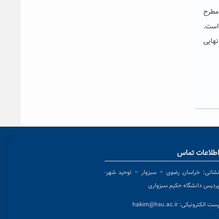
 مطرح
 است.
 نهایی
طلاعات تماس
شانی:
خراسان رضوی – سبزوار – توحید شهر-
ردیس دانشگاه حکیم سبزواری
ست الکترونیکی:
hakim@hsu.ac.ir