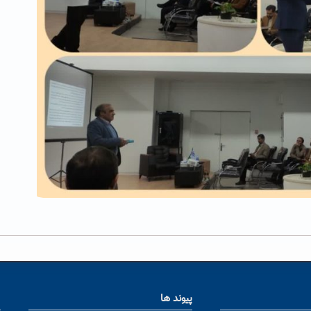
پیوند ها
ا